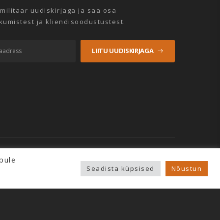
emilitaar uudiskirjaga ja saa osa
umistest ja kliendisoodustustest.
LIITU UUDISKIRJAGA
pule
Seadista küpsised
Nõustun