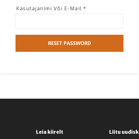
Kasutajanimi Või E-Mail
*
RESET PASSWORD
Leia kiirelt
Liitu uudis