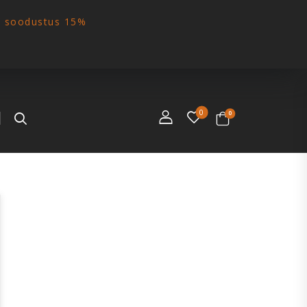
€ soodustus 15%
0
0