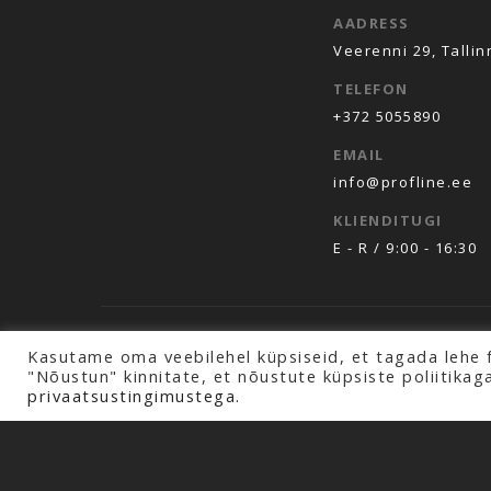
AADRESS
Veerenni 29, Tallin
TELEFON
+372 5055890
EMAIL
info@profline.ee
KLIENDITUGI
E - R / 9:00 - 16:30
Copyright © 2026 Profline AS. Kõik õigused k
Kasutame oma veebilehel küpsiseid, et tagada lehe 
"Nõustun" kinnitate, et nõustute küpsiste poliitikag
privaatsustingimustega.