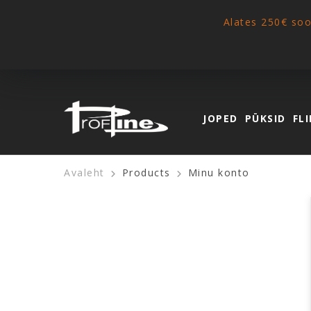
Alates 250€ so
JOPED
PÜKSID
FLI
Avaleht
Products
Minu konto