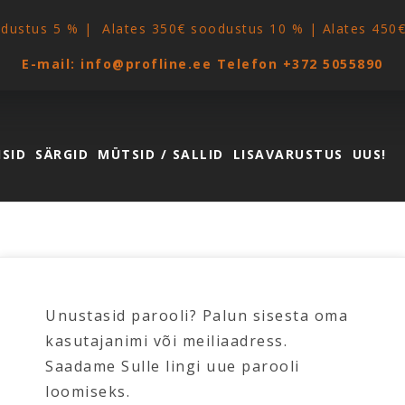
odustus 5 % | Alates 350€ soodustus 10 % | Alates 450
E-mail:
info@profline.ee
Telefon
+372 5055890
ISID
SÄRGID
MÜTSID / SALLID
LISAVARUSTUS
UUS!
Unustasid parooli? Palun sisesta oma
kasutajanimi või meiliaadress.
Saadame Sulle lingi uue parooli
loomiseks.