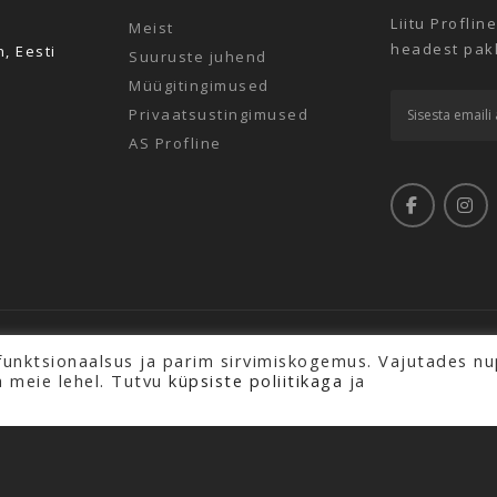
Liitu Proflin
Meist
headest pakk
n, Eesti
Suuruste juhend
Müügitingimused
Privaatsustingimused
AS Profline
aitstud.
funktsionaalsus ja parim sirvimiskogemus. Vajutades nu
a meie lehel. Tutvu
küpsiste poliitikaga
ja