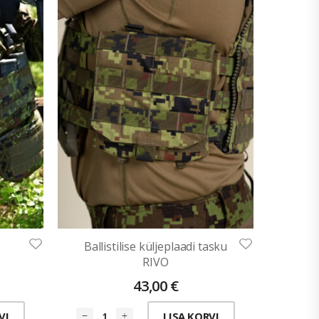
Ballistilise küljeplaadi tasku
RIVO
43,00
€
VI
LISA KORVI