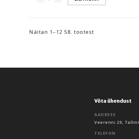
Näitan
1–12 58
. tootest
Võta ühendust
AADRESS
Veerenni 29, Tallin
TELEFON