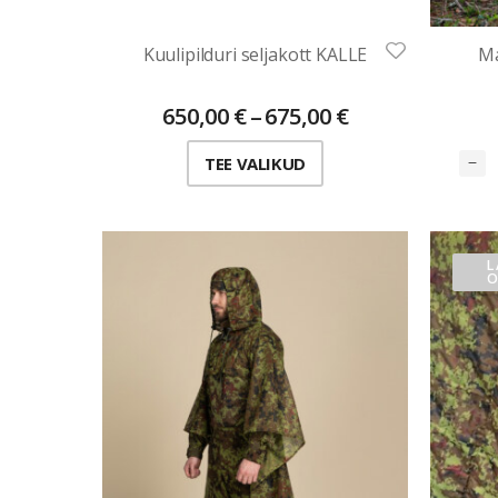
Kuulipilduri seljakott KALLE
M
650,00
€
–
675,00
€
TEE VALIKUD
L
O