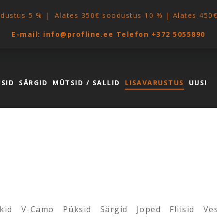
odustus 5 % | Alates 350€ soodustus 10 % | Alates 450
E-mail:
info@profline.ee
Telefon
+372 5055890
ISID
SÄRGID
MÜTSID / SALLID
LISAVARUSTUS
UUS!
kid
V-Camo
Püksid
Särgid
Joped
Fliisid
Ves