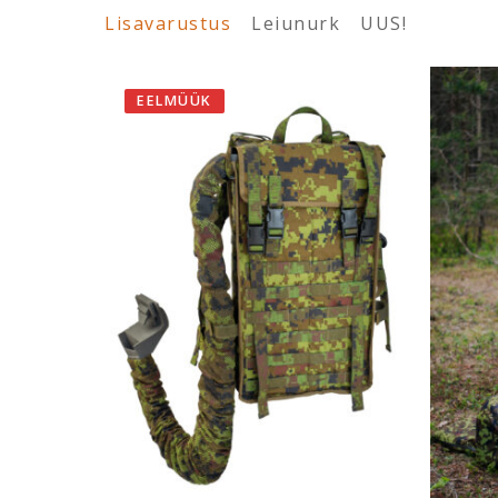
Lisavarustus
Leiunurk
UUS!
EELMÜÜK