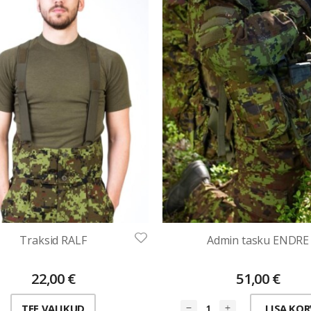
Traksid RALF
Admin tasku ENDRE
22,00
€
51,00
€
TEE VALIKUD
LISA KOR