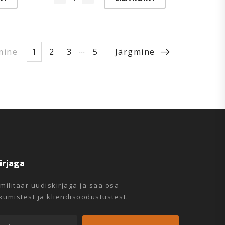
…
mine
1
2
3
5
Järgmine
kirjaga
emilitaar uudiskirjaga ja saa osa
umistest ja kliendisoodustustest.