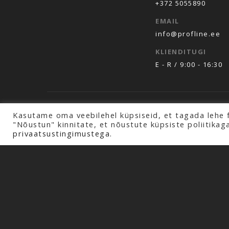
+372 5055890
EMAIL
info@profline.ee
KLIENDITUGI
E - R / 9:00 - 16:30
Copyright © 2026 Profline AS. Kõik õigused k
Kasutame oma veebilehel küpsiseid, et tagada lehe 
"Nõustun" kinnitate, et nõustute küpsiste poliitikag
privaatsustingimustega.