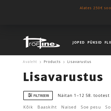
Alates 250€ so
JOPED
PÜKSID
FLI
Avaleht
Products
Lisavarustus
Lisavarustus
Näitan
1–12 58
. tootest
FILTREERI
Kõik
Baaskiht
Naised
Soe pesu
So