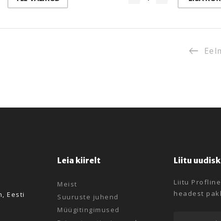
Eel
Leia kiirelt
Liitu uudis
Liitu Proflin
Meist
headest pakk
n, Eesti
Suuruste juhend
Müügitingimused