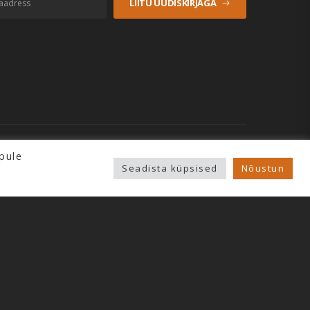
LIITU UUDISKIRJAGA
pule
Seadista küpsised
Nõustun