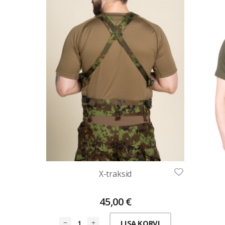
X-traksid
45,00
€
LISA KORVI