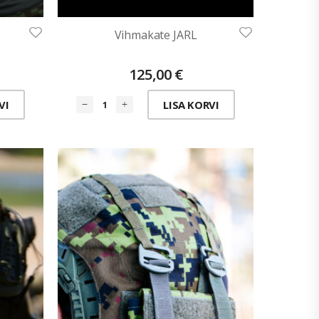
N
Vihmakate JARL
125,00
€
VI
LISA KORVI