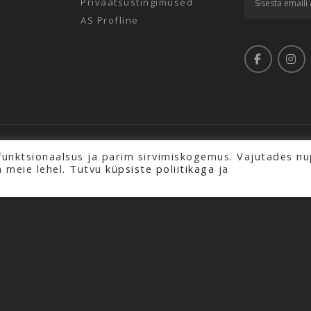
Privaatsustingimused
AS Profline
aitstud.
funktsionaalsus ja parim sirvimiskogemus. Vajutades nu
a meie lehel. Tutvu
küpsiste poliitikaga
ja