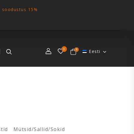
€ soodustus 15%
0
0
Eesti
tid
Mütsid/Sallid/Sokid