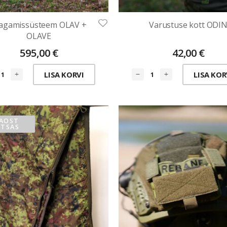
agamissüsteem OLAV +
Varustuse kott ODI
OLAVE
595,00
€
42,00
€
LISA KORVI
LISA KOR
AOST
TSAS