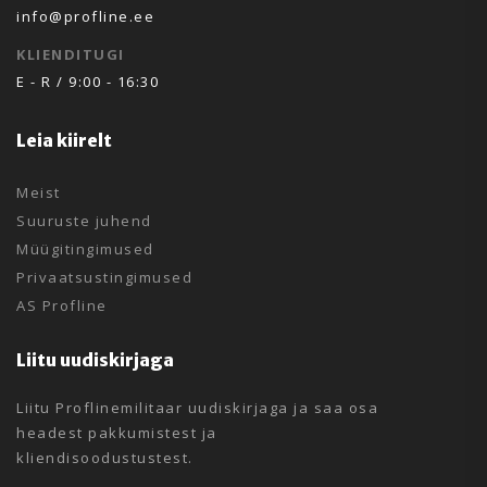
info@profline.ee
KLIENDITUGI
E - R / 9:00 - 16:30
Leia kiirelt
Meist
Suuruste juhend
Müügitingimused
Privaatsustingimused
AS Profline
Liitu uudiskirjaga
Liitu Proflinemilitaar uudiskirjaga ja saa osa
headest pakkumistest ja
kliendisoodustustest.