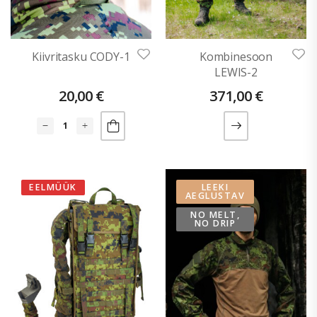
Kiivritasku CODY-1
Kombinesoon
LEWIS-2
20,00
€
371,00
€
EELMÜÜK
LEEKI
AEGLUSTAV
NO MELT,
NO DRIP