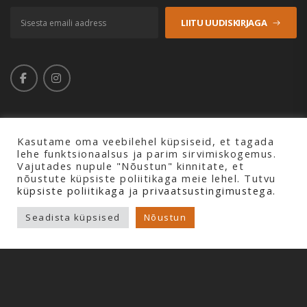
LIITU UUDISKIRJAGA
Kasutame oma veebilehel küpsiseid, et tagada
lehe funktsionaalsus ja parim sirvimiskogemus.
Copyright © 2026 Profline AS. Kõik õigused kaitstud.
Vajutades nupule "Nõustun" kinnitate, et
nõustute küpsiste poliitikaga meie lehel. Tutvu
küpsiste poliitikaga
ja
privaatsustingimustega.
Seadista küpsised
Nõustun