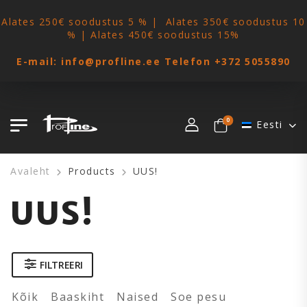
Alates 250€ soodustus 5 % | Alates 350€ soodustus 10
% | Alates 450€ soodustus 15%
E-mail:
info@profline.ee
Telefon
+372 5055890
0
Eesti
Avaleht
Products
UUS!
UUS!
FILTREERI
Kõik
Baaskiht
Naised
Soe pesu