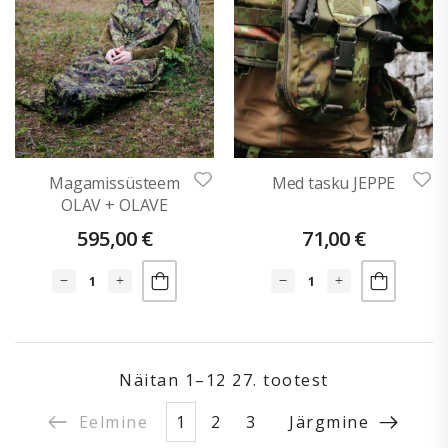
Magamissüsteem
Med tasku JEPPE
OLAV + OLAVE
595,00
€
71,00
€
Näitan
1–12 27
. tootest
Eelmine
1
2
3
Järgmine