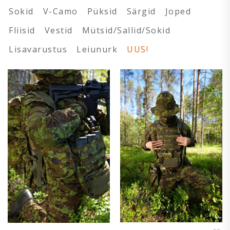
Sokid
V-Camo
Püksid
Särgid
Joped
Fliisid
Vestid
Mütsid/Sallid/Sokid
Lisavarustus
Leiunurk
UUS!