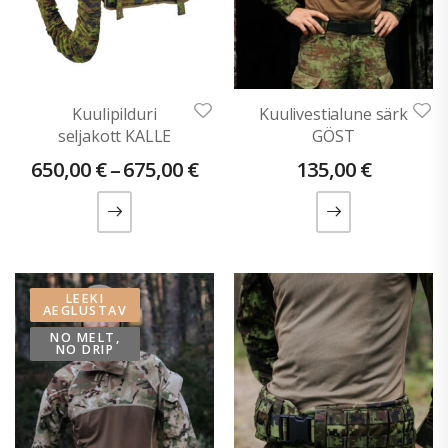
Kuulipilduri
Kuulivestialune särk
seljakott KALLE
GÖST
650,00
€
–
675,00
€
135,00
€
LEEKI
AEGLUSTAV
NO MELT,
NO DRIP