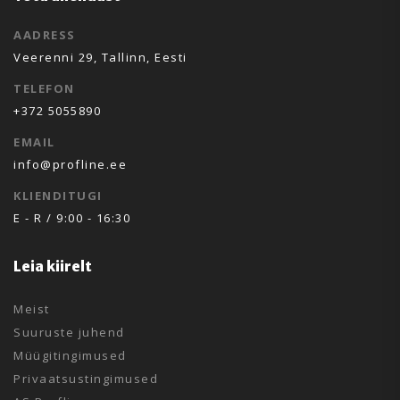
AADRESS
Veerenni 29, Tallinn, Eesti
TELEFON
+372 5055890
EMAIL
info@profline.ee
KLIENDITUGI
E - R / 9:00 - 16:30
Leia kiirelt
Meist
Suuruste juhend
Müügitingimused
Privaatsustingimused