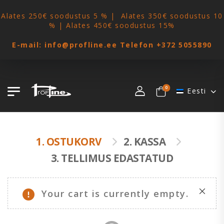
Alates 250€ soodustus 5 % | Alates 350€ soodustus 10
% | Alates 450€ soodustus 15%
E-mail: info@profline.ee Telefon
+372 5055890
0
Eesti
1. OSTUKORV
2. KASSA
3. TELLIMUS EDASTATUD
Your cart is currently empty.