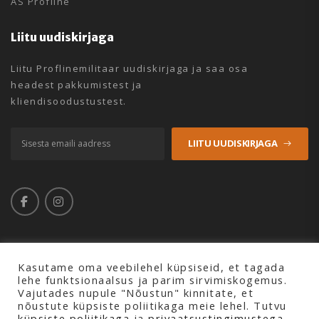
AS Profline
Liitu uudiskirjaga
Liitu Proflinemilitaar uudiskirjaga ja saa osa
headest pakkumistest ja
kliendisoodustustest.
LIITU UUDISKIRJAGA
Kasutame oma veebilehel küpsiseid, et tagada
lehe funktsionaalsus ja parim sirvimiskogemus.
Copyright © 2026 Profline AS. Kõik õigused kaitstud.
Vajutades nupule "Nõustun" kinnitate, et
nõustute küpsiste poliitikaga meie lehel. Tutvu
küpsiste poliitikaga
ja
privaatsustingimustega.