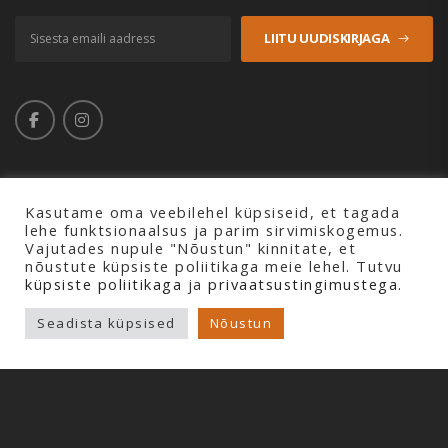
LIITU UUDISKIRJAGA
Kasutame oma veebilehel küpsiseid, et tagada
lehe funktsionaalsus ja parim sirvimiskogemus.
Copyright © 2026 Profline AS. Kõik õigused kaitstud.
Vajutades nupule "Nõustun" kinnitate, et
nõustute küpsiste poliitikaga meie lehel. Tutvu
küpsiste poliitikaga
ja
privaatsustingimustega.
Seadista küpsised
Nõustun