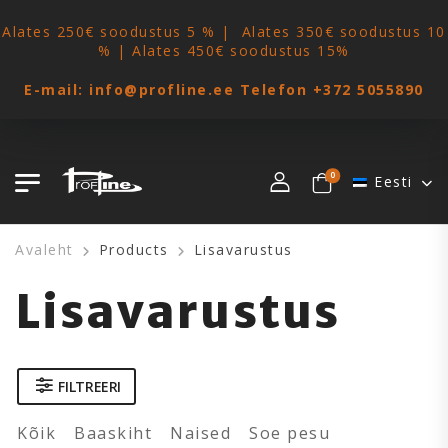
Alates 250€ soodustus 5 % | Alates 350€ soodustus 10
% | Alates 450€ soodustus 15%
E-mail:
info@profline.ee
Telefon
+372 5055890
0
Eesti
Avaleht
Products
Lisavarustus
Lisavarustus
FILTREERI
Kõik
Baaskiht
Naised
Soe pesu