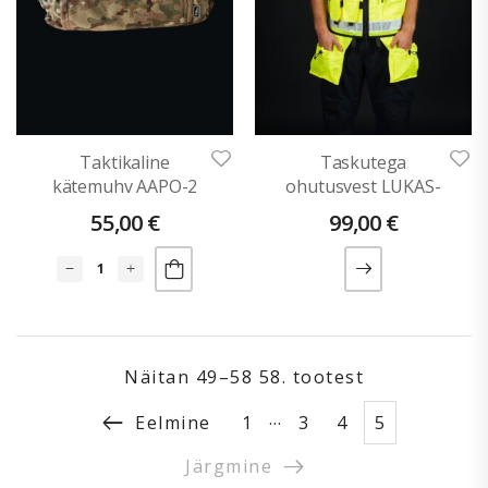
Taktikaline
Taskutega
kätemuhv AAPO-2
ohutusvest LUKAS-
(V-Camo)
2
55,00
€
99,00
€
Näitan
49–58 58
. tootest
…
Eelmine
1
3
4
5
Järgmine