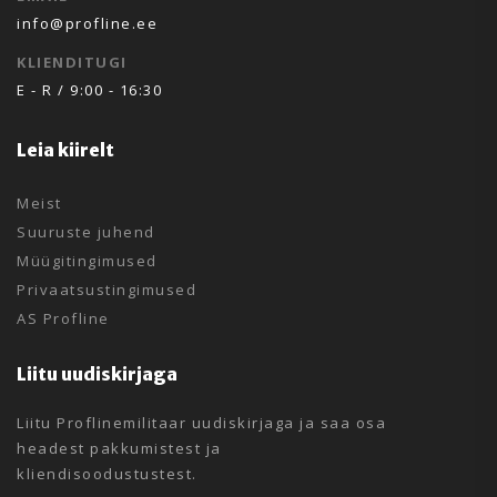
info@profline.ee
KLIENDITUGI
E - R / 9:00 - 16:30
Leia kiirelt
Meist
Suuruste juhend
Müügitingimused
Privaatsustingimused
AS Profline
Liitu uudiskirjaga
Liitu Proflinemilitaar uudiskirjaga ja saa osa
headest pakkumistest ja
kliendisoodustustest.