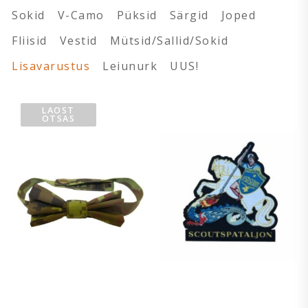
Sokid
V-Camo
Püksid
Särgid
Joped
Fliisid
Vestid
Mütsid/Sallid/Sokid
Lisavarustus
Leiunurk
UUS!
LAOST
OTSAS