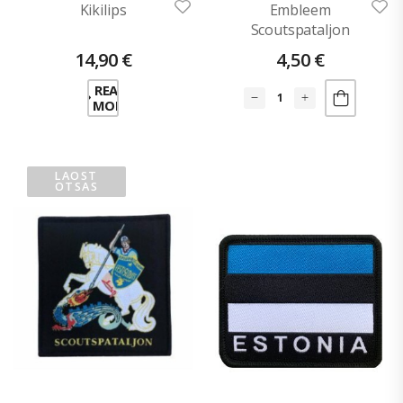
Kikilips
Embleem
Scoutspataljon
liimiga
14,90
€
4,50
€
READ
MORE
LAOST
OTSAS