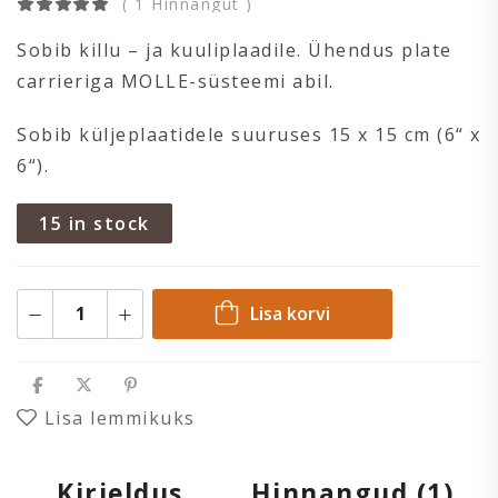
( 1 Hinnangut )
Sobib killu – ja kuuliplaadile. Ühendus plate
carrieriga MOLLE-süsteemi abil.
Sobib küljeplaatidele suuruses 15 x 15 cm (6“ x
6“).
15 in stock
Lisa korvi
Lisa lemmikuks
Kirjeldus
Hinnangud (1)