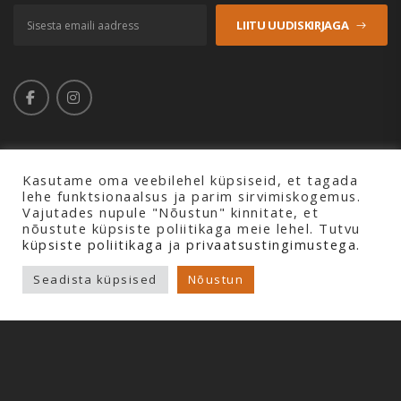
LIITU UUDISKIRJAGA
Kasutame oma veebilehel küpsiseid, et tagada
lehe funktsionaalsus ja parim sirvimiskogemus.
Copyright © 2026 Profline AS. Kõik õigused kaitstud.
Vajutades nupule "Nõustun" kinnitate, et
nõustute küpsiste poliitikaga meie lehel. Tutvu
küpsiste poliitikaga
ja
privaatsustingimustega.
Seadista küpsised
Nõustun