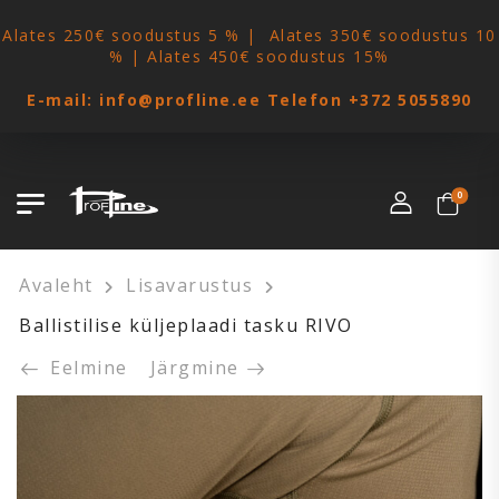
Alates 250€ soodustus 5 % | Alates 350€ soodustus 10
% | Alates 450€ soodustus 15%
E-mail:
info@profline.ee
Telefon
+372 5055890
0
Avaleht
Lisavarustus
Ballistilise küljeplaadi tasku RIVO
Eelmine
Järgmine