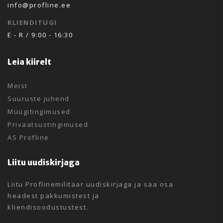
info@profline.ee
KLIENDITUGI
E - R / 9:00 - 16:30
Leia kiirelt
Meist
Suuruste juhend
Müügitingimused
Privaatsustingimused
AS Profline
Liitu uudiskirjaga
Liitu Proflinemilitaar uudiskirjaga ja saa osa
headest pakkumistest ja
kliendisoodustustest.