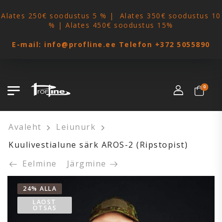
Alates 250€ soodustus 5 % | Alates 350€ soodustus 10
% | Alates 450€ soodustus 15%
E-mail:
info@profline.ee
Telefon
+372 5055890
0
Avaleht
Leiunurk
Kuulivestialune särk AROS-2 (Ripstopist)
Eelmine
Järgmine
24% ALLA
LAOST
OTSAS