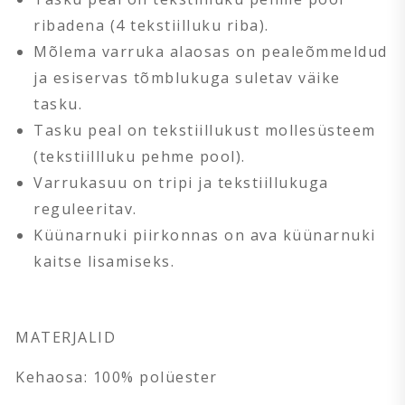
ribadena (4 tekstiilluku riba).
Mõlema varruka alaosas on pealeõmmeldud
ja esiservas tõmblukuga suletav väike
tasku.
Tasku peal on tekstiillukust mollesüsteem
(tekstiillluku pehme pool).
Varrukasuu on tripi ja tekstiillukuga
reguleeritav.
Küünarnuki piirkonnas on ava küünarnuki
kaitse lisamiseks.
MATERJALID
Kehaosa: 100% polüester