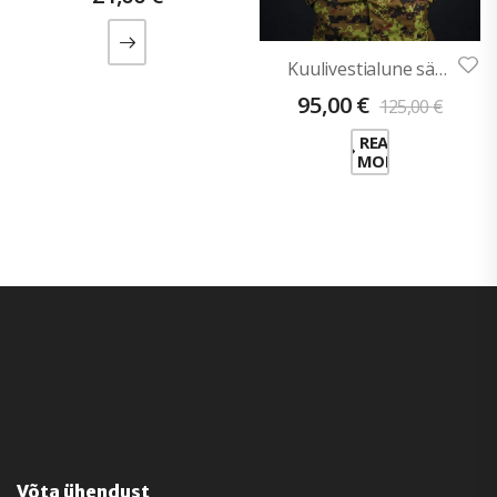
Kuulivestialune särk AROS-2 (Kergekaalulisest ripstopist)
95,00
€
125,00
€
READ
MORE
Võta ühendust