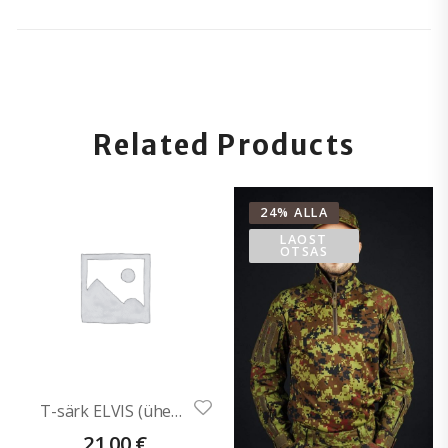
Related Products
24% ALLA
LAOST
OTSAS
T-särk ELVIS (ühevärviline)
21,00
€