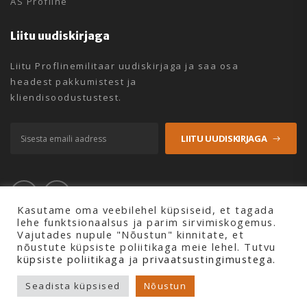
AS Profline
Liitu uudiskirjaga
Liitu Proflinemilitaar uudiskirjaga ja saa osa
headest pakkumistest ja
kliendisoodustustest.
LIITU UUDISKIRJAGA
Kasutame oma veebilehel küpsiseid, et tagada
lehe funktsionaalsus ja parim sirvimiskogemus.
Vajutades nupule "Nõustun" kinnitate, et
nõustute küpsiste poliitikaga meie lehel. Tutvu
küpsiste poliitikaga
ja
privaatsustingimustega.
Copyright © 2026 Profline AS. Kõik õigused kaitstud.
Seadista küpsised
Nõustun