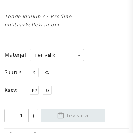
Toode kuulub AS Profline
militaarkollektsiooni.
Materjal
Suurus
S
XXL
Kasv
R2
R3
Lisa korvi