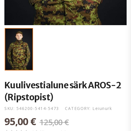
Kuulivestialune särk AROS-2
(Ripstopist)
SKU:
546200-5414-5473
CATEGORY:
Leiunurk
95,00
€
125,00
€