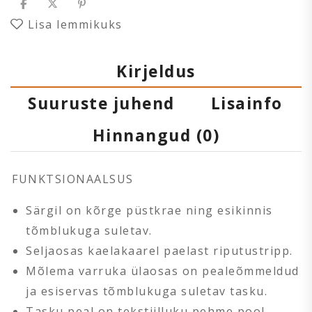
Lisa lemmikuks
Kirjeldus
Suuruste juhend
Lisainfo
Hinnangud (0)
FUNKTSIONAALSUS
Särgil on kõrge püstkrae ning esikinnis
tõmblukuga suletav.
Seljaosas kaelakaarel paelast riputustripp.
Mõlema varruka ülaosas on pealeõmmeldud
ja esiservas tõmblukuga suletav tasku.
Tasku peal on tekstiilluku pehme pool