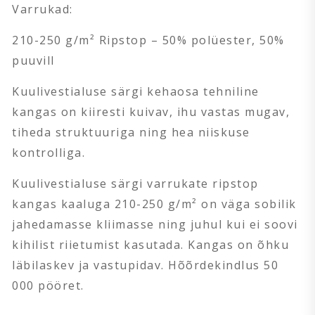
Varrukad:
210-250 g/m² Ripstop – 50% polüester, 50%
puuvill
Kuulivestialuse särgi kehaosa tehniline
kangas on kiiresti kuivav, ihu vastas mugav,
tiheda struktuuriga ning hea niiskuse
kontrolliga.
Kuulivestialuse särgi varrukate ripstop
kangas kaaluga 210-250 g/m² on väga sobilik
jahedamasse kliimasse ning juhul kui ei soovi
kihilist riietumist kasutada. Kangas on õhku
läbilaskev ja vastupidav. Hõõrdekindlus 50
000 pööret.