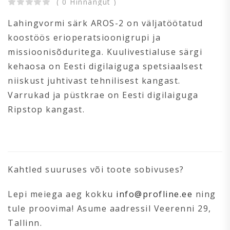
( 0 Hinnangut )
Lahingvormi särk AROS-2 on väljatöötatud
koostöös erioperatsioonigrupi ja
missioonisõduritega. Kuulivestialuse särgi
kehaosa on Eesti digilaiguga spetsiaalsest
niiskust juhtivast tehnilisest kangast.
Varrukad ja püstkrae on Eesti digilaiguga
Ripstop kangast.
Kahtled suuruses või toote sobivuses?
Lepi meiega aeg kokku
info@profline.ee
ning
tule proovima! Asume aadressil Veerenni 29,
Tallinn.