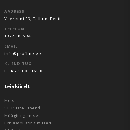
AADRESS
Veerenni 29, Tallinn, Eesti
TELEFON
+372 5055890
EMAIL
info@profline.ee
KLIENDITUGI
E - R / 9:00 - 16:30
Leia kiirelt
Meist
Suuruste juhend
Müügitingimused
Privaatsustingimused