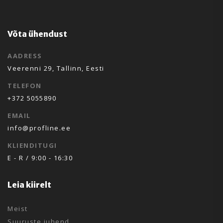
Võta ühendust
AADRESS
Veerenni 29, Tallinn, Eesti
TELEFON
+372 5055890
EMAIL
info@profline.ee
KLIENDITUGI
E - R / 9:00 - 16:30
Leia kiirelt
Meist
Suuruste juhend