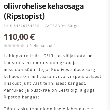
oliivrohelise kehaosaga
(Ripstopist)
SKU:
5462075483R
CATEGORY:
Särgid
110,00
€
( 0 Hinnangut )
Lahingvormi särk GEIRI on väljatöötatud
koostöös erioperatsioonigrupi ja
missioonisõduritega. Kuulivestialuse särgi
kehaosa on militaaroliivi värvi spetsiaalsest
niiskust juhtivast tehnilisest kangast.
Varrukad ja püstkrae on Eesti digilaiguga
Ripstop kangast.
Tänu tasku tehnoloogilisele lahendusele