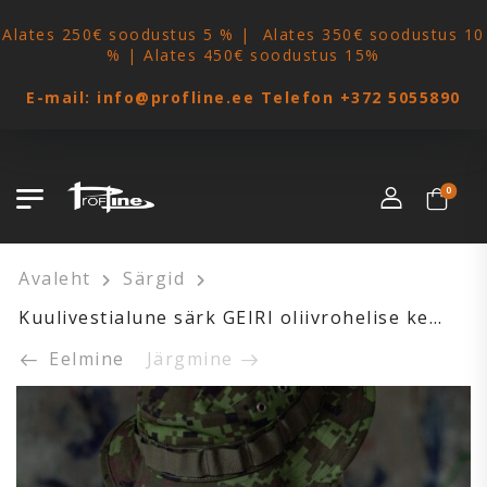
Alates 250€ soodustus 5 % | Alates 350€ soodustus 10
% | Alates 450€ soodustus 15%
E-mail:
info@profline.ee
Telefon
+372 5055890
0
Avaleht
Särgid
Kuulivestialune särk GEIRI oliivrohelise kehaosaga (Ripstopist)
Eelmine
Järgmine