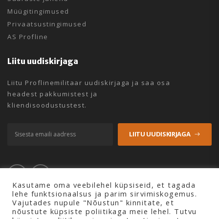
Müügitingimused
Privaatsustingimused
AS Profline
Liitu uudiskirjaga
Liitu Proflinemilitaar uudiskirjaga ja saa osa
headest pakkumistest ja
kliendisoodustustest.
LIITU UUDISKIRJAGA
Kasutame oma veebilehel küpsiseid, et tagada
lehe funktsionaalsus ja parim sirvimiskogemus.
Vajutades nupule "Nõustun" kinnitate, et
nõustute küpsiste poliitikaga meie lehel. Tutvu