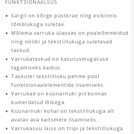
FUNKTSIONAALSUS
Särgil on kõrge püstkrae ning esikinnis
tõmblukuga suletav.
Mõlema varruka ülaosas on pealeõmmeldud
ning nööbi ja tekstiillukuga suletavad
taskud.
Varrukataskud on kasutusmugavuse
tagamiseks kaldus.
Taskutel tekstiilluku pehme pool
funktsionaalelementide lisamiseks.
Varrukad on küünarnuki piirkonnas
kumerdatud lõikega.
Küünarnuki kohal on tekstiillukuga alt
avatav ava kaitsmete lisamiseks.
Varrukasuu laius on tripi ja tekstiillukuga