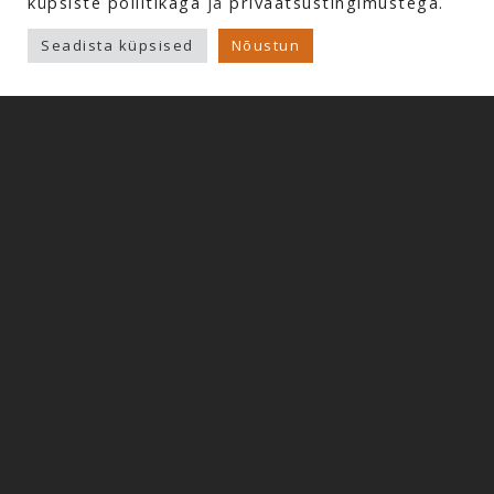
küpsiste poliitikaga
ja
privaatsustingimustega.
Copyright © 2026 Profline AS. Kõik õigused kaitstud.
Seadista küpsised
Nõustun