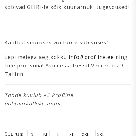
sobivad GEIRI-le kõik küünarnuki tugevdused!
Kahtled suuruses või toote sobivuses?
Lepi meiega aeg kokku
info@profline.ee
ning
tule proovima! Asume aadressil Veerenni 29,
Tallinn.
Toode kuulub AS Profline
militaarkollektsiooni.
Suurus
S
M
L
XL
XXL
3XL