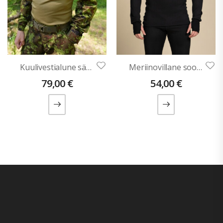
Kuulivestialune särk AUREL (Deltast)
Meriinovillane soojapesu särk AAGO (unisex)
79,00
€
54,00
€