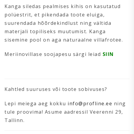
Kanga siledas pealmises kihis on kasutatud
polüestrit, et pikendada toote eluiga,
suurendada hõõrdekindlust ning vältida
materjali topiliseks muutumist. Kanga
sisemine pool on aga naturaalne villafrotee.
Meriinovillase soojapesu särgi leiad
SIIN
Kahtled suuruses või toote sobivuses?
Lepi meiega aeg kokku
info@profline.ee
ning
tule proovima! Asume aadressil Veerenni 29,
Tallinn.