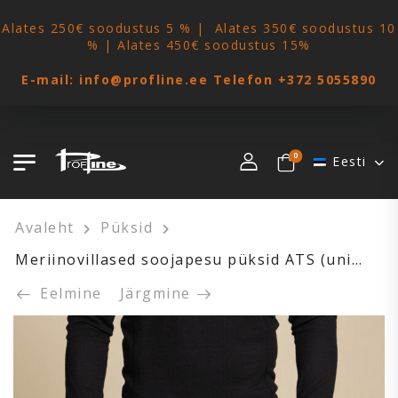
Alates 250€ soodustus 5 % | Alates 350€ soodustus 10
% | Alates 450€ soodustus 15%
E-mail:
info@profline.ee
Telefon
+372 5055890
0
Eesti
Avaleht
Püksid
Meriinovillased soojapesu püksid ATS (unisex)
Eelmine
Järgmine