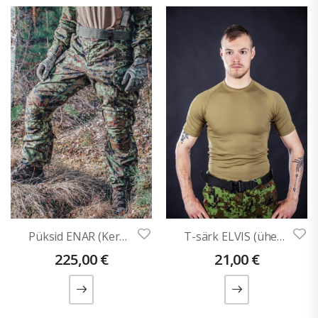
Püksid ENAR (Kergekaalulisest ripstopist)
T-särk ELVIS (ühevärviline)
225,00
€
21,00
€