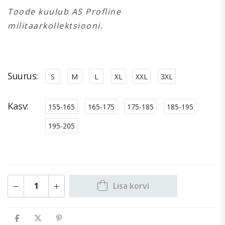
Toode kuulub AS Profline
militaarkollektsiooni.
Suurus
S
M
L
XL
XXL
3XL
Kasv
155-165
165-175
175-185
185-195
195-205
Lisa korvi