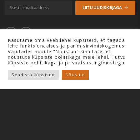
LIITU UUDISKIRJAGA
Kasutame oma veebilehel küpsiseid, et tagada
lehe funktsionaalsus ja parim sirvimiskogemus.
Vajutades nupule "Nõustun" kinnitate, et
nõustute küpsiste poliitikaga meie lehel. Tutvu
küpsiste poliitikaga
ja
privaatsustingimustega.
Copyright © 2026 Profline AS. Kõik õigused kaitstud.
Seadista küpsised
Nõustun