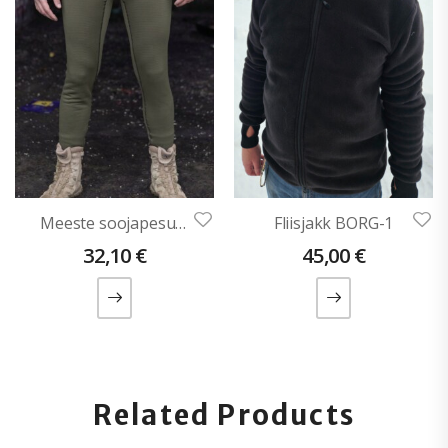
Meeste soojapesu püksid ASSAR
Fliisjakk BORG-1
32,10
€
45,00
€
Related Products