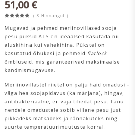
51,00
€
( 3 Hinnangut )
Mugavad ja pehmed meriinovillased sooja
pesu püksid ATS on ideaalsed kasutada nii
aluskihina kui vahekihina. Pükstel on
kasutatud õhukesi ja pehmeid
flatlock
õmbluseid, mis garanteerivad maksimaalse
kandmismugavuse.
Meriinovillastel riietel on palju häid omadusi –
väga hea soojapidavus (ka märjana), hingav,
antibakteriaalne, ei vaja tihedat pesu. Tänu
nendele omadustele sobib villane pesu just
pikkadeks matkadeks ja rännakuteks ning
suurte temperatuurimuutuste korral.