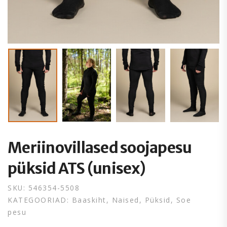
Meriinovillased soojapesu
püksid ATS (unisex)
SKU:
546354-5508
KATEGOORIAD:
Baaskiht
,
Naised
,
Püksid
,
Soe
pesu