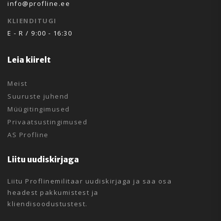
info@profline.ee
KLIENDITUGI
E - R / 9:00 - 16:30
Leia kiirelt
Meist
Suuruste juhend
Müügitingimused
Privaatsustingimused
AS Profline
Liitu uudiskirjaga
Liitu Proflinemilitaar uudiskirjaga ja saa osa
headest pakkumistest ja
kliendisoodustustest.