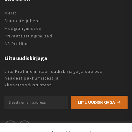
Meist
Suuruste juhend
Müügitingimused
Privaatsustingimused
AS Profline
Liitu uudiskirjaga
Liitu Proflinemilitaar uudiskirjaga ja saa osa
headest pakkumistest ja
kliendisoodustustest.
LIITU UUDISKIRJAGA