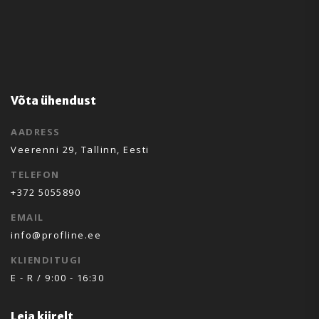
Võta ühendust
AADRESS
Veerenni 29, Tallinn, Eesti
TELEFON
+372 5055890
EMAIL
info@profline.ee
KLIENDITUGI
E - R / 9:00 - 16:30
Leia kiirelt