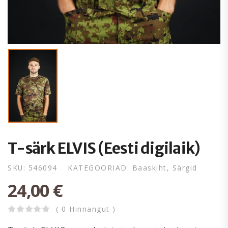
T-särk ELVIS (Eesti digilaik)
SKU:
546094
KATEGOORIAD:
Baaskiht
,
Särgid
24,00
€
( 0 Hinnangut )