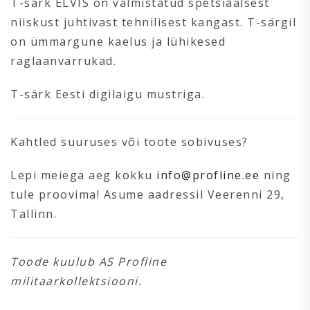
T-särk ELVIS on valmistatud spetsiaalsest
niiskust juhtivast tehnilisest kangast. T-särgil
on ümmargune kaelus ja lühikesed
raglaanvarrukad.
T-särk Eesti digilaigu mustriga.
Kahtled suuruses või toote sobivuses?
Lepi meiega aeg kokku
info@profline.ee
ning
tule proovima! Asume aadressil Veerenni 29,
Tallinn.
Toode kuulub AS Profline
militaarkollektsiooni.