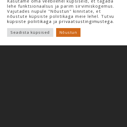
Kasutame oma veebilehel küpsiseid, et tagada
lehe funktsionaalsus ja parim sirvimiskogemus.
Vajutades nupule "Nõustun" kinnitate, et
nõustute küpsiste poliitikaga meie lehel. Tutvu
küpsiste poliitikaga
ja
privaatsustingimustega.
Copyright © 2026 Profline AS. Kõik õigused kaitstud.
Seadista küpsised
Nõustun