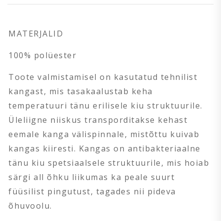
MATERJALID
100% polüester
Toote valmistamisel on kasutatud tehnilist
kangast, mis tasakaalustab keha
temperatuuri tänu erilisele kiu struktuurile.
Üleliigne niiskus transporditakse kehast
eemale kanga välispinnale, mistõttu kuivab
kangas kiiresti. Kangas on antibakteriaalne
tänu kiu spetsiaalsele struktuurile, mis hoiab
särgi all õhku liikumas ka peale suurt
füüsilist pingutust, tagades nii pideva
õhuvoolu.