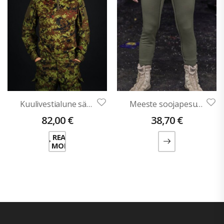
Kuulivestialune särk AUREL (Deltast)
Meeste soojapesu püksid ASSAR-1
82,00
€
38,70
€
READ
MORE