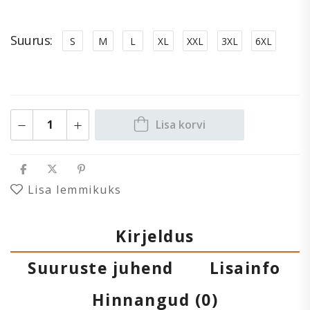
Suurus
S
M
L
XL
XXL
3XL
6XL
Lisa korvi
Lisa lemmikuks
Kirjeldus
Suuruste juhend
Lisainfo
Hinnangud (0)