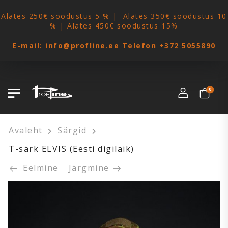
Alates 250€ soodustus 5 % | Alates 350€ soodustus 10
% | Alates 450€ soodustus 15%
E-mail:
info@profline.ee
Telefon
+372 5055890
0
Avaleht
Särgid
T-särk ELVIS (Eesti digilaik)
Eelmine
Järgmine