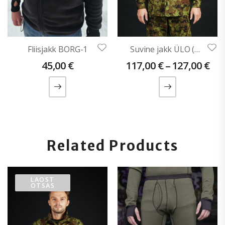
Fliisjakk BORG-1
Suvine jakk ÜLO (Ripstopist)
45,00
€
117,00
€
–
127,00
€
Related Products
LAOST
OTSAS